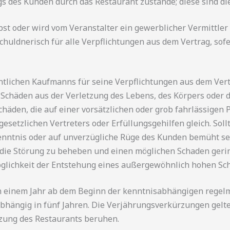
 des Kunden durch das Restaurant zustande; diese sind die
lbst oder wird vom Veranstalter ein gewerblicher Vermittler 
uldnerisch für alle Verpflichtungen aus dem Vertrag, sof
dentlichen Kaufmanns für seine Verpflichtungen aus dem Ve
chäden aus der Verletzung des Lebens, des Körpers oder d
Schäden, die auf einer vorsätzlichen oder grob fahrlässigen
 gesetzlichen Vertreters oder Erfüllungsgehilfen gleich. S
enntnis oder auf unverzügliche Rüge des Kunden bemüht sein
 die Störung zu beheben und einen möglichen Schaden gerin
 Möglichkeit der Entstehung eines außergewöhnlich hohen S
n einem Jahr ab dem Beginn der kenntnisabhängigen regelm
ängig in fünf Jahren. Die Verjährungsverkürzungen gelten
etzung des Restaurants beruhen.