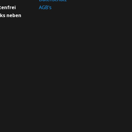
tenfrei
AGB’s
nks neben