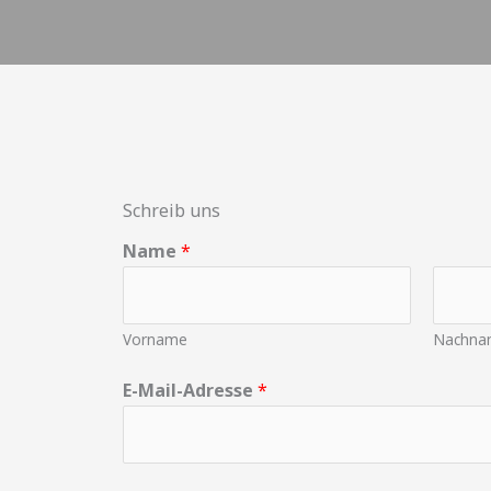
Schreib uns
E
Name
*
-
M
a
Vorname
Nachna
i
l
E-Mail-Adresse
*
-
A
d