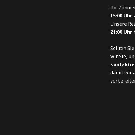
t
Ihr Zimmer
15:00 Uhr
z
Unsere Rez
21:00 Uhr
b
Sollten Sie
wir Sie, u
kontaktie
damit wir a
vorbereite