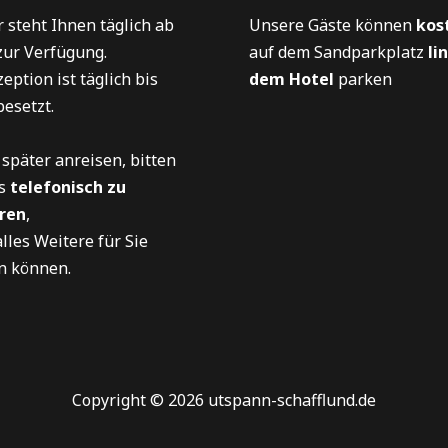
 steht Ihnen täglich ab
Unsere Gäste können
kos
ur Verfügung.
auf dem Sandparkplatz
li
eption ist täglich bis
dem Hotel
parken
esetzt.
 später anreisen, bitten
ns
telefonisch zu
ren
,
lles Weitere für Sie
n können.
Copyright © 2026 utspann-schafflund.de