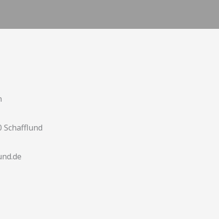
n
 Schafflund
und.de